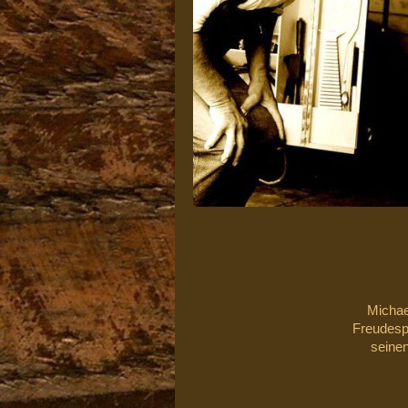
Michael
Freudesp
seinen 
unver