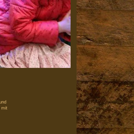
der und
ie er mit
 ist ein